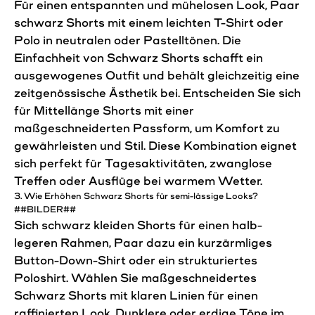
Für einen entspannten und mühelosen Look,
Paar
schwarz
Shorts
mit einem leichten T-Shirt oder
Polo in neutralen oder Pastelltönen. Die
Einfachheit von Schwarz
Shorts
schafft ein
ausgewogenes Outfit und behält gleichzeitig eine
zeitgenössische Ästhetik bei. Entscheiden Sie sich
für Mittellänge
Shorts
mit einer
maßgeschneiderten Passform, um Komfort zu
gewährleisten und
Stil
. Diese Kombination eignet
sich perfekt für Tagesaktivitäten, zwanglose
Treffen oder Ausflüge bei warmem Wetter.
3. Wie
Erhöhen
Schwarz
Shorts
für semi-lässige Looks?
##BILDER##
Sich schwarz kleiden
Shorts
für einen halb-
legeren Rahmen,
Paar
dazu ein kurzärmliges
Button-Down-Shirt oder ein strukturiertes
Poloshirt. Wählen Sie maßgeschneidertes
Schwarz
Shorts
mit klaren Linien für einen
raffinierten Look. Dunklere oder erdige Töne im